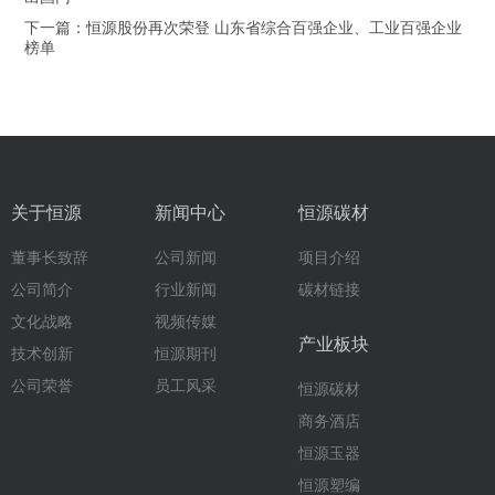
下一篇：恒源股份再次荣登 山东省综合百强企业、工业百强企业
榜单
关于恒源
新闻中心
恒源碳材
董事长致辞
公司新闻
项目介绍
公司简介
行业新闻
碳材链接
文化战略
视频传媒
产业板块
技术创新
恒源期刊
公司荣誉
员工风采
恒源碳材
商务酒店
恒源玉器
恒源塑编