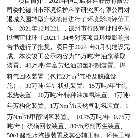
项目简介：2021年恒源碳材料股份有限公
司委托德州市环境保护科学研究所有限公司对
退城入园转型升级项目进行了环境影响评价工
作，2021年12月22日，德州市行政审批服务局
以德审批环〔2021〕34号对该项目环境影响报
告书进行了批复。项目于2024 年3月初建设完
成。本次竣工公示内容为55万吨/年油浆萃取
装置、40万吨/年富芳烃油加氢精制装置、燃
3
料气回收装置（包括2万m
气柜及脱硫设
施）、30万吨/年针状焦装置、15万吨/年生焦
煅烧装置、20万吨/年特种油加氢装置、8万吨/
3
年芳构化装置、1万Nm
/h天然气制氢装置、1
3
万Nm
/h甲醇制氢装置、（0.75万吨/年+0.75万
吨/年）硫磺回收装置、80t/h溶剂再生装置、
50t/h酸性水汽提装置及其公辅工程、环保工程